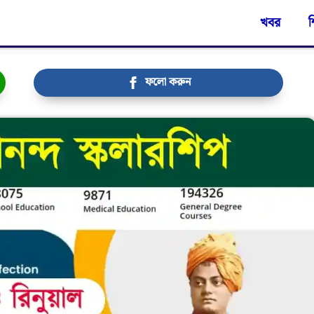
খবর
শ
ফলো করুন