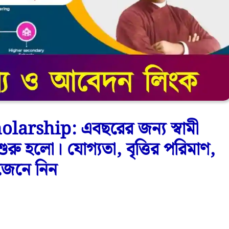
rship: এবছরের জন্য স্বামী
রু হলো। যোগ্যতা, বৃত্তির পরিমাণ,
 জেনে নিন