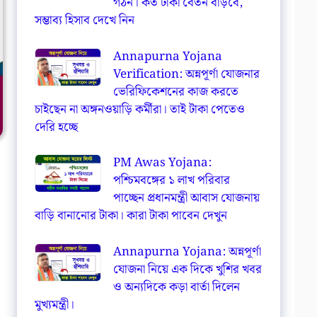
গঠন। কত টাকা বেতন বাড়বে,
সম্ভাব্য হিসাব দেখে নিন
Annapurna Yojana
Verification: অন্নপূর্ণা যোজনার
ভেরিফিকেশনের কাজ করতে
চাইছেন না অঙ্গনওয়াড়ি কর্মীরা। তাই টাকা পেতেও
দেরি হচ্ছে
PM Awas Yojana:
পশ্চিমবঙ্গের ১ লাখ পরিবার
পাচ্ছেন প্রধানমন্ত্রী আবাস যোজনায়
বাড়ি বানানোর টাকা। কারা টাকা পাবেন দেখুন
Annapurna Yojana: অন্নপূর্ণা
যোজনা নিয়ে এক দিকে খুশির খবর
ও অন্যদিকে কড়া বার্তা দিলেন
মুখ্যমন্ত্রী।