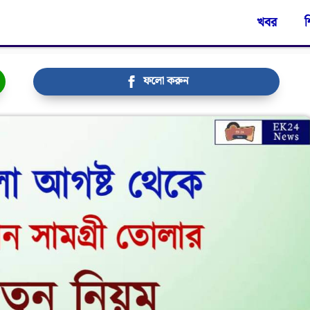
খবর
শ
ফলো করুন