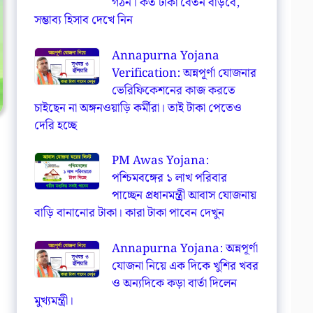
গঠন। কত টাকা বেতন বাড়বে,
সম্ভাব্য হিসাব দেখে নিন
Annapurna Yojana
Verification: অন্নপূর্ণা যোজনার
ভেরিফিকেশনের কাজ করতে
চাইছেন না অঙ্গনওয়াড়ি কর্মীরা। তাই টাকা পেতেও
দেরি হচ্ছে
PM Awas Yojana:
পশ্চিমবঙ্গের ১ লাখ পরিবার
পাচ্ছেন প্রধানমন্ত্রী আবাস যোজনায়
বাড়ি বানানোর টাকা। কারা টাকা পাবেন দেখুন
Annapurna Yojana: অন্নপূর্ণা
যোজনা নিয়ে এক দিকে খুশির খবর
ও অন্যদিকে কড়া বার্তা দিলেন
মুখ্যমন্ত্রী।