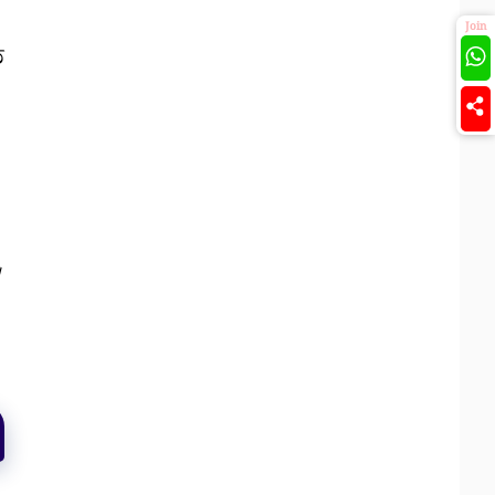
Join
ি