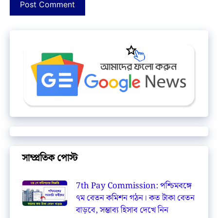
সাম্প্রতিক পোস্ট
7th Pay Commission: পশ্চিমবঙ্গে
৭ম বেতন কমিশন গঠন। কত টাকা বেতন
বাড়বে, সম্ভাব্য হিসাব দেখে নিন