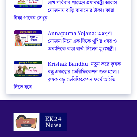
লাখ পরিবার পাচ্ছেন প্রধানমন্ত্রী আবাস
যোজনায় বাড়ি বানানোর টাকা। কারা
টাকা পাবেন দেখুন
Annapurna Yojana: অন্নপূর্ণা
যোজনা নিয়ে এক দিকে খুশির খবর ও
অন্যদিকে কড়া বার্তা দিলেন মুখ্যমন্ত্রী।
Krishak Bandhu: নতুন করে কৃষক
বন্ধু প্রকল্পের ভেরিফিকেশন শুরু হলো।
কৃষক বন্ধু ভেরিফিকেশন ফর্মে আইডি
দিতে হবে