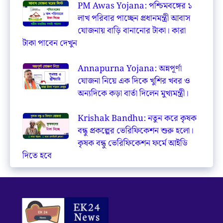
PM Awas Yojana: পশ্চিমবঙ্গের ১
লাখ পরিবার পাচ্ছেন প্রধানমন্ত্রী আবাস
যোজনায় বাড়ি বানানোর টাকা। কারা
টাকা পাবেন দেখুন
Annapurna Yojana: অন্নপূর্ণা
যোজনা নিয়ে এক দিকে খুশির খবর ও
অন্যদিকে কড়া বার্তা দিলেন মুখ্যমন্ত্রী।
Krishak Bandhu: নতুন করে কৃষক
বন্ধু প্রকল্পের ভেরিফিকেশন শুরু হলো।
কৃষক বন্ধু ভেরিফিকেশন ফর্মে আইডি
দিতে হবে