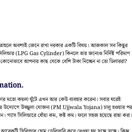
াহলে অবশ্যই জেনে রাখা দরকার একটি বিষয়। আজকাল সব কিছুর
িলিন্ডার (LPG Gas Cylinder) কিনলে তার জন্যেও নির্দিষ্ট পরিমাণ
নেন? কোনোভাবে আপনার কাছ থেকে বেশি টাকা নিচ্ছেন না তো ডিলাররা?
mation.
েকার মতো কয়লা ঘুঁটে এখন আর কেউ ব্যবহার করেনা। সবার ঘরেই
মোদীর উদ্যোগে উজ্জ্বলা যোজনা (PM Ujjwala Yojana) চালু হওয়ার প
গ্যাস সিলিন্ডারে ধোঁয়া কম, কষ্ট কম। ফলে সহজ হয়েছে রান্না করা
 আরেকটি সিলিন্ডার হোম ডেলিভারি করে দেওয়া হয় সঙ্গে সঙ্গে। কিন্তু