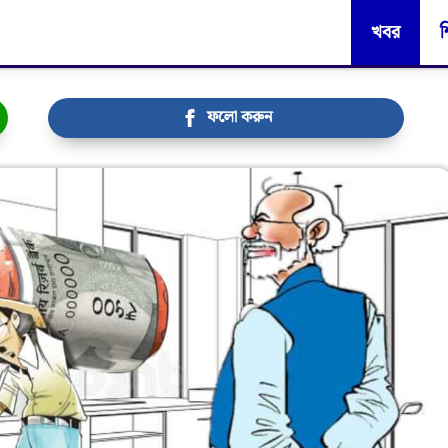
খবর
শ
ফলো করুন