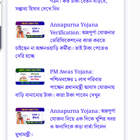
গঠন। কত টাকা বেতন বাড়বে,
সম্ভাব্য হিসাব দেখে নিন
Annapurna Yojana
Verification: অন্নপূর্ণা যোজনার
ভেরিফিকেশনের কাজ করতে
চাইছেন না অঙ্গনওয়াড়ি কর্মীরা। তাই টাকা পেতেও
দেরি হচ্ছে
PM Awas Yojana:
পশ্চিমবঙ্গের ১ লাখ পরিবার
পাচ্ছেন প্রধানমন্ত্রী আবাস যোজনায়
বাড়ি বানানোর টাকা। কারা টাকা পাবেন দেখুন
Annapurna Yojana: অন্নপূর্ণা
যোজনা নিয়ে এক দিকে খুশির খবর
ও অন্যদিকে কড়া বার্তা দিলেন
মুখ্যমন্ত্রী।