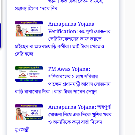
গঠন। কত টাকা বেতন বাড়বে,
সম্ভাব্য হিসাব দেখে নিন
Annapurna Yojana
Verification: অন্নপূর্ণা যোজনার
ভেরিফিকেশনের কাজ করতে
চাইছেন না অঙ্গনওয়াড়ি কর্মীরা। তাই টাকা পেতেও
দেরি হচ্ছে
PM Awas Yojana:
পশ্চিমবঙ্গের ১ লাখ পরিবার
পাচ্ছেন প্রধানমন্ত্রী আবাস যোজনায়
বাড়ি বানানোর টাকা। কারা টাকা পাবেন দেখুন
Annapurna Yojana: অন্নপূর্ণা
যোজনা নিয়ে এক দিকে খুশির খবর
ও অন্যদিকে কড়া বার্তা দিলেন
মুখ্যমন্ত্রী।