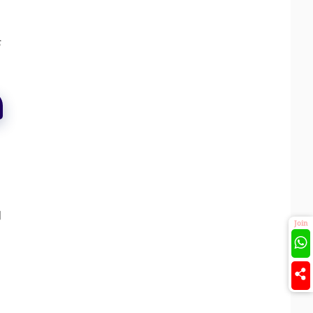
ত
ো
Join