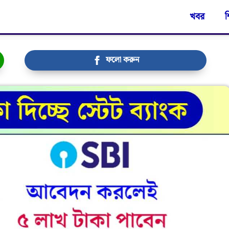
খবর
শ
ফলো করুন