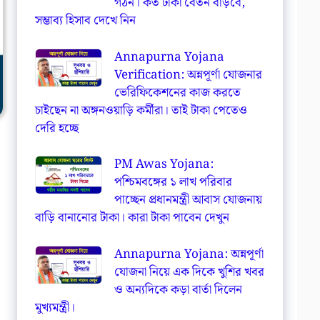
গঠন। কত টাকা বেতন বাড়বে,
সম্ভাব্য হিসাব দেখে নিন
Annapurna Yojana
Verification: অন্নপূর্ণা যোজনার
ভেরিফিকেশনের কাজ করতে
চাইছেন না অঙ্গনওয়াড়ি কর্মীরা। তাই টাকা পেতেও
দেরি হচ্ছে
PM Awas Yojana:
পশ্চিমবঙ্গের ১ লাখ পরিবার
পাচ্ছেন প্রধানমন্ত্রী আবাস যোজনায়
বাড়ি বানানোর টাকা। কারা টাকা পাবেন দেখুন
Annapurna Yojana: অন্নপূর্ণা
যোজনা নিয়ে এক দিকে খুশির খবর
ও অন্যদিকে কড়া বার্তা দিলেন
মুখ্যমন্ত্রী।