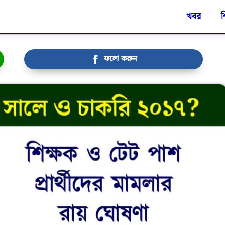
খবর
শ
ফলো করুন