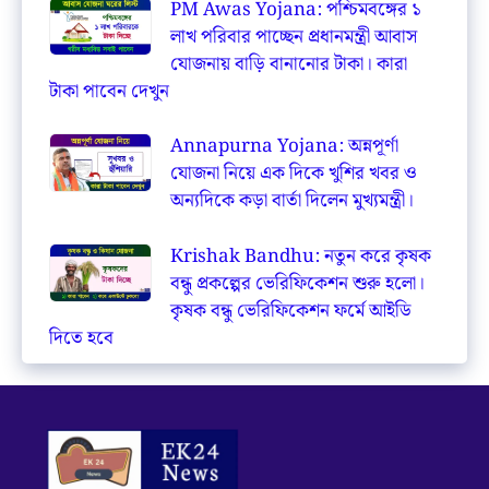
PM Awas Yojana: পশ্চিমবঙ্গের ১
লাখ পরিবার পাচ্ছেন প্রধানমন্ত্রী আবাস
যোজনায় বাড়ি বানানোর টাকা। কারা
টাকা পাবেন দেখুন
Annapurna Yojana: অন্নপূর্ণা
যোজনা নিয়ে এক দিকে খুশির খবর ও
অন্যদিকে কড়া বার্তা দিলেন মুখ্যমন্ত্রী।
Krishak Bandhu: নতুন করে কৃষক
বন্ধু প্রকল্পের ভেরিফিকেশন শুরু হলো।
কৃষক বন্ধু ভেরিফিকেশন ফর্মে আইডি
দিতে হবে