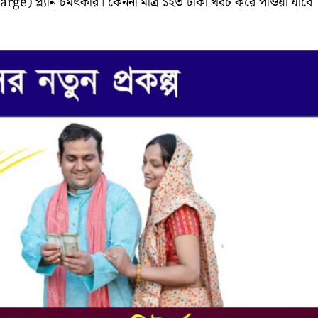
charge) প্ল্যান চমৎকার। কেননা মাত্র ১২৩ টাকা খরচ করে পাওয়া যাবে