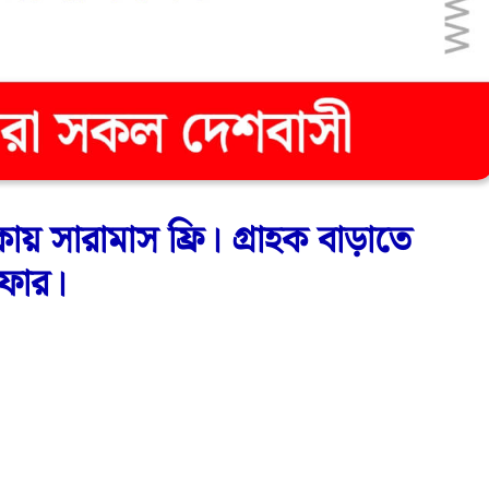
য় সারামাস ফ্রি। গ্রাহক বাড়াতে
অফার।