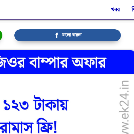
খবর
শ
ফলো করুন