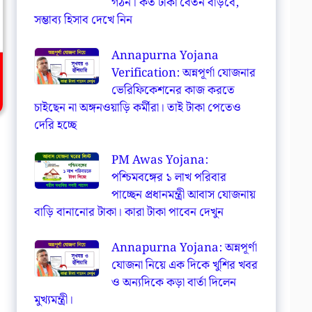
গঠন। কত টাকা বেতন বাড়বে,
সম্ভাব্য হিসাব দেখে নিন
Annapurna Yojana
Verification: অন্নপূর্ণা যোজনার
ভেরিফিকেশনের কাজ করতে
চাইছেন না অঙ্গনওয়াড়ি কর্মীরা। তাই টাকা পেতেও
দেরি হচ্ছে
PM Awas Yojana:
পশ্চিমবঙ্গের ১ লাখ পরিবার
পাচ্ছেন প্রধানমন্ত্রী আবাস যোজনায়
বাড়ি বানানোর টাকা। কারা টাকা পাবেন দেখুন
Annapurna Yojana: অন্নপূর্ণা
যোজনা নিয়ে এক দিকে খুশির খবর
ও অন্যদিকে কড়া বার্তা দিলেন
মুখ্যমন্ত্রী।