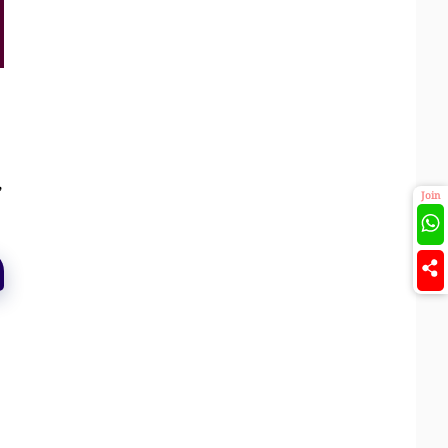
,
Join