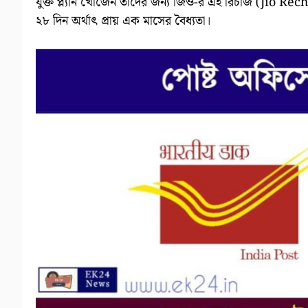
যুক্ত প্ল্যান খোঁজেন তাদের জন্য জিও-র এই রিচার্জ (Jio Re
২৮ দিন অর্থাৎ প্রায় এক মাসের বৈধ্যতা।