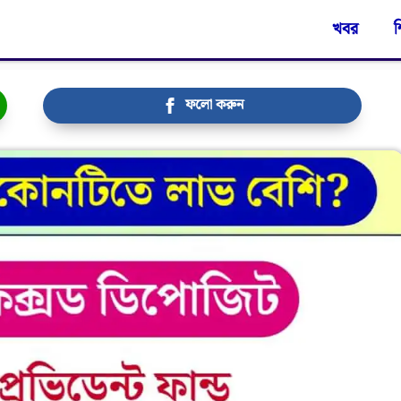
খবর
শ
ফলো করুন