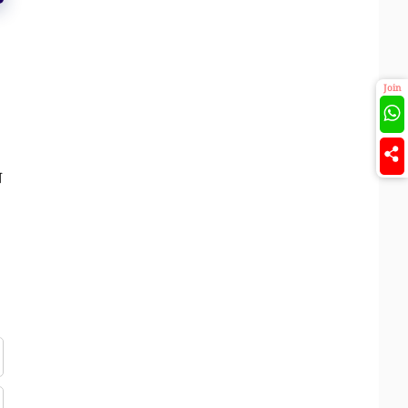
Join
র