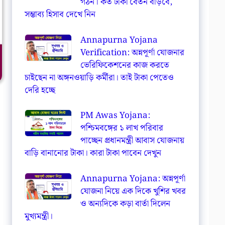
গঠন। কত টাকা বেতন বাড়বে,
সম্ভাব্য হিসাব দেখে নিন
Annapurna Yojana
Verification: অন্নপূর্ণা যোজনার
ভেরিফিকেশনের কাজ করতে
চাইছেন না অঙ্গনওয়াড়ি কর্মীরা। তাই টাকা পেতেও
দেরি হচ্ছে
PM Awas Yojana:
পশ্চিমবঙ্গের ১ লাখ পরিবার
পাচ্ছেন প্রধানমন্ত্রী আবাস যোজনায়
বাড়ি বানানোর টাকা। কারা টাকা পাবেন দেখুন
Annapurna Yojana: অন্নপূর্ণা
যোজনা নিয়ে এক দিকে খুশির খবর
ও অন্যদিকে কড়া বার্তা দিলেন
মুখ্যমন্ত্রী।