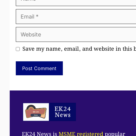
Email
Website
Save my name, email, and website in this 
EK24 News is
MSME registered
popular