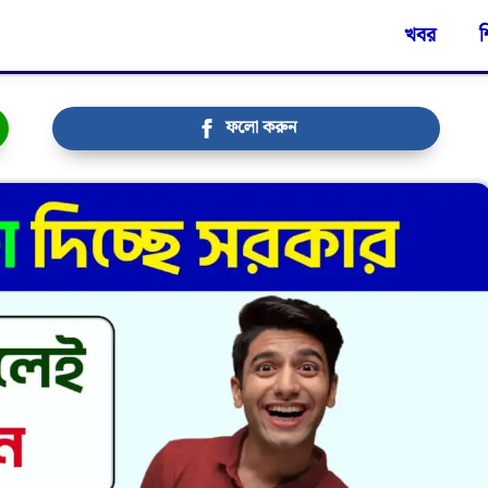
খবর
শ
ফলো করুন