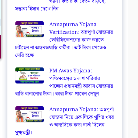
গঠন। কত টাকা বেতন বাড়বে,
সম্ভাব্য হিসাব দেখে নিন
Annapurna Yojana
Verification: অন্নপূর্ণা যোজনার
ভেরিফিকেশনের কাজ করতে
চাইছেন না অঙ্গনওয়াড়ি কর্মীরা। তাই টাকা পেতেও
দেরি হচ্ছে
PM Awas Yojana:
পশ্চিমবঙ্গের ১ লাখ পরিবার
পাচ্ছেন প্রধানমন্ত্রী আবাস যোজনায়
বাড়ি বানানোর টাকা। কারা টাকা পাবেন দেখুন
Annapurna Yojana: অন্নপূর্ণা
যোজনা নিয়ে এক দিকে খুশির খবর
ও অন্যদিকে কড়া বার্তা দিলেন
মুখ্যমন্ত্রী।