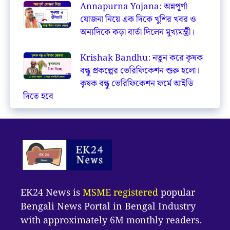
Annapurna Yojana: অন্নপূর্ণা
যোজনা নিয়ে এক দিকে খুশির খবর ও
অন্যদিকে কড়া বার্তা দিলেন মুখ্যমন্ত্রী।
Krishak Bandhu: নতুন করে কৃষক
বন্ধু প্রকল্পের ভেরিফিকেশন শুরু হলো।
কৃষক বন্ধু ভেরিফিকেশন ফর্মে আইডি
দিতে হবে
EK24 News is
MSME registered
popular
Bengali News Portal in Bengal Industry
with approximately 6M monthly readers.