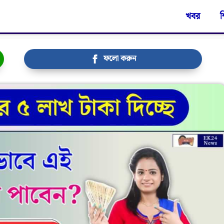
খবর
শ
ফলো করুন