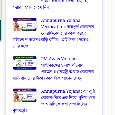
গঠন। কত টাকা বেতন বাড়বে,
সম্ভাব্য হিসাব দেখে নিন
Annapurna Yojana
Verification: অন্নপূর্ণা যোজনার
ভেরিফিকেশনের কাজ করতে
চাইছেন না অঙ্গনওয়াড়ি কর্মীরা। তাই টাকা পেতেও
দেরি হচ্ছে
PM Awas Yojana:
পশ্চিমবঙ্গের ১ লাখ পরিবার
পাচ্ছেন প্রধানমন্ত্রী আবাস যোজনায়
বাড়ি বানানোর টাকা। কারা টাকা পাবেন দেখুন
Annapurna Yojana: অন্নপূর্ণা
যোজনা নিয়ে এক দিকে খুশির খবর
ও অন্যদিকে কড়া বার্তা দিলেন
মুখ্যমন্ত্রী।