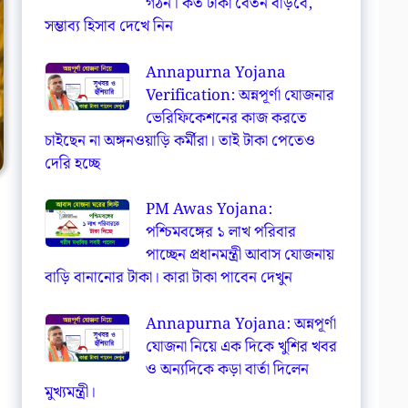
গঠন। কত টাকা বেতন বাড়বে,
সম্ভাব্য হিসাব দেখে নিন
Annapurna Yojana
Verification: অন্নপূর্ণা যোজনার
ভেরিফিকেশনের কাজ করতে
চাইছেন না অঙ্গনওয়াড়ি কর্মীরা। তাই টাকা পেতেও
দেরি হচ্ছে
PM Awas Yojana:
পশ্চিমবঙ্গের ১ লাখ পরিবার
পাচ্ছেন প্রধানমন্ত্রী আবাস যোজনায়
বাড়ি বানানোর টাকা। কারা টাকা পাবেন দেখুন
Annapurna Yojana: অন্নপূর্ণা
যোজনা নিয়ে এক দিকে খুশির খবর
ও অন্যদিকে কড়া বার্তা দিলেন
মুখ্যমন্ত্রী।