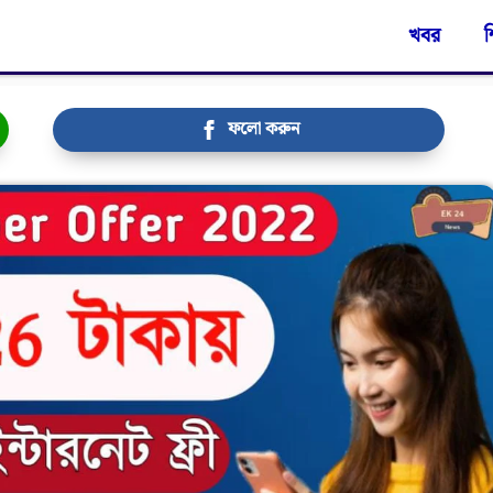
খবর
শ
ফলো করুন