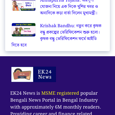
Annapurna Yojana: অন্নপূর্ণা
যোজনা নিয়ে এক দিকে খুশির খবর ও
অন্যদিকে কড়া বার্তা দিলেন মুখ্যমন্ত্রী।
Krishak Bandhu: নতুন করে কৃষক
বন্ধু প্রকল্পের ভেরিফিকেশন শুরু হলো।
কৃষক বন্ধু ভেরিফিকেশন ফর্মে আইডি
দিতে হবে
EK24 News is
MSME registered
popular
Bengali News Portal in Bengal Industry
with approximately 6M monthly readers.
Providing career and finance related