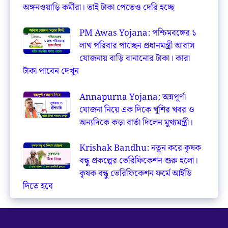
অঙ্গনওয়াড়ি কর্মীরা। তাই টাকা পেতেও দেরি হচ্ছে
PM Awas Yojana: পশ্চিমবঙ্গের ১
লাখ পরিবার পাচ্ছেন প্রধানমন্ত্রী আবাস
যোজনায় বাড়ি বানানোর টাকা। কারা
টাকা পাবেন দেখুন
Annapurna Yojana: অন্নপূর্ণা
যোজনা নিয়ে এক দিকে খুশির খবর ও
অন্যদিকে কড়া বার্তা দিলেন মুখ্যমন্ত্রী।
Krishak Bandhu: নতুন করে কৃষক
বন্ধু প্রকল্পের ভেরিফিকেশন শুরু হলো।
কৃষক বন্ধু ভেরিফিকেশন ফর্মে আইডি
দিতে হবে