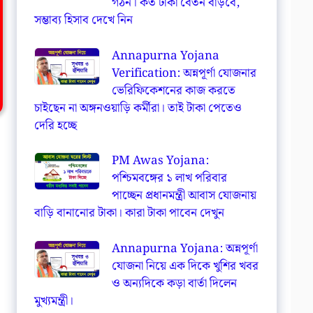
গঠন। কত টাকা বেতন বাড়বে,
সম্ভাব্য হিসাব দেখে নিন
Annapurna Yojana
Verification: অন্নপূর্ণা যোজনার
ভেরিফিকেশনের কাজ করতে
চাইছেন না অঙ্গনওয়াড়ি কর্মীরা। তাই টাকা পেতেও
দেরি হচ্ছে
PM Awas Yojana:
পশ্চিমবঙ্গের ১ লাখ পরিবার
পাচ্ছেন প্রধানমন্ত্রী আবাস যোজনায়
বাড়ি বানানোর টাকা। কারা টাকা পাবেন দেখুন
Annapurna Yojana: অন্নপূর্ণা
যোজনা নিয়ে এক দিকে খুশির খবর
ও অন্যদিকে কড়া বার্তা দিলেন
মুখ্যমন্ত্রী।