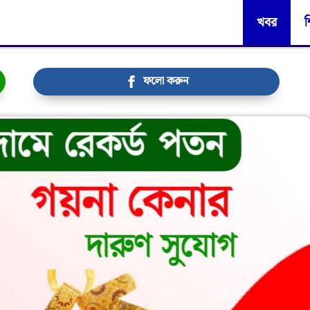
খবর
শ
ফলো করুন