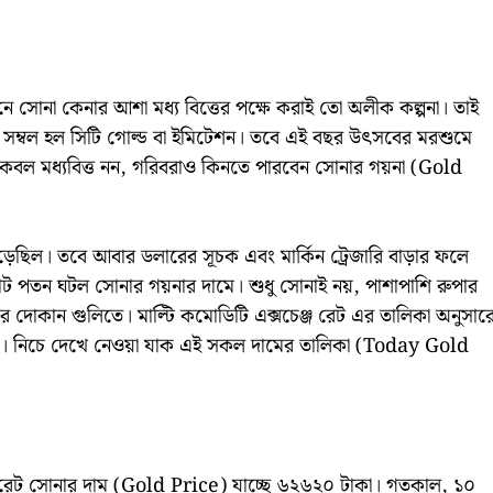
নে সোনা কেনার আশা মধ্য বিত্তের পক্ষে করাই তো অলীক কল্পনা। তাই
 সম্বল হল সিটি গোল্ড বা ইমিটেশন। তবে এই বছর উৎসবের মরশুমে
েবল মধ্যবিত্ত নন, গরিবরাও কিনতে পারবেন সোনার গয়না (Gold
েছিল। তবে আবার ডলারের সূচক এবং মার্কিন ট্রেজারি বাড়ার ফলে
রাট পতন ঘটল সোনার গয়নার দামে। শুধু সোনাই নয়, পাশাপাশি রুপার
নার দোকান গুলিতে। মাল্টি কমোডিটি এক্সচেঞ্জ রেট এর তালিকা অনুসার
ে। নিচে দেখে নেওয়া যাক এই সকল দামের তালিকা (Today Gold
রেট সোনার দাম (Gold Price) যাচ্ছে ৬২৬২০ টাকা। গতকাল, ১০