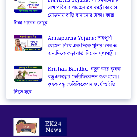
লাখ পরিবার পাচ্ছেন প্রধানমন্ত্রী আবাস
যোজনায় বাড়ি বানানোর টাকা। কারা
টাকা পাবেন দেখুন
Annapurna Yojana: অন্নপূর্ণা
যোজনা নিয়ে এক দিকে খুশির খবর ও
অন্যদিকে কড়া বার্তা দিলেন মুখ্যমন্ত্রী।
Krishak Bandhu: নতুন করে কৃষক
বন্ধু প্রকল্পের ভেরিফিকেশন শুরু হলো।
কৃষক বন্ধু ভেরিফিকেশন ফর্মে আইডি
দিতে হবে