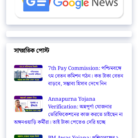
সাম্প্রতিক পোস্ট
7th Pay Commission: পশ্চিমবঙ্গে
৭ম বেতন কমিশন গঠন। কত টাকা বেতন
বাড়বে, সম্ভাব্য হিসাব দেখে নিন
Annapurna Yojana
Verification: অন্নপূর্ণা যোজনার
ভেরিফিকেশনের কাজ করতে চাইছেন না
অঙ্গনওয়াড়ি কর্মীরা। তাই টাকা পেতেও দেরি হচ্ছে
PM Awas Yojana: পশ্চিমবঙ্গের ১