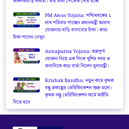
অঙ্গনওয়াড়ি কর্মীরা। তাই টাকা পেতেও দেরি হচ্ছে
PM Awas Yojana: পশ্চিমবঙ্গের ১
লাখ পরিবার পাচ্ছেন প্রধানমন্ত্রী আবাস
যোজনায় বাড়ি বানানোর টাকা। কারা
টাকা পাবেন দেখুন
Annapurna Yojana: অন্নপূর্ণা
যোজনা নিয়ে এক দিকে খুশির খবর ও
অন্যদিকে কড়া বার্তা দিলেন মুখ্যমন্ত্রী।
Krishak Bandhu: নতুন করে কৃষক
বন্ধু প্রকল্পের ভেরিফিকেশন শুরু হলো।
কৃষক বন্ধু ভেরিফিকেশন ফর্মে আইডি
দিতে হবে