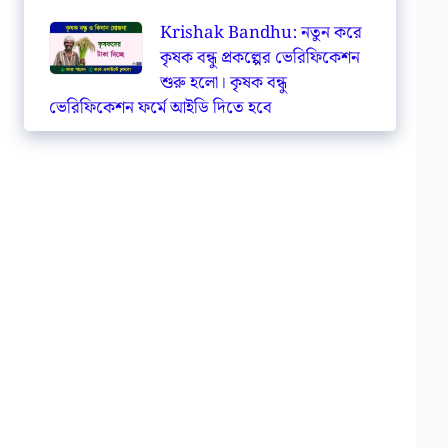
Krishak Bandhu: নতুন করে
কৃষক বন্ধু প্রকল্পের ভেরিফিকেশন
শুরু হলো। কৃষক বন্ধু
ভেরিফিকেশন ফর্মে আইডি দিতে হবে