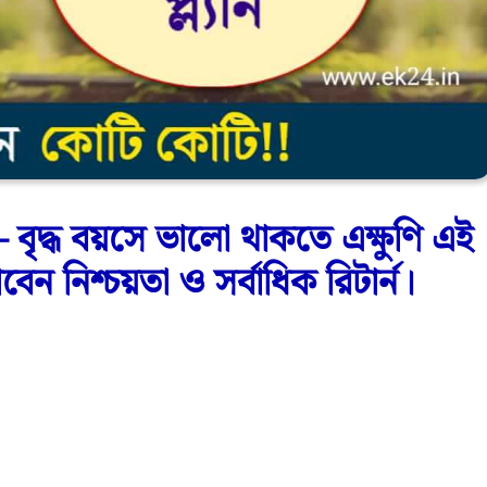
দ্ধ বয়সে ভালো থাকতে এক্ষুণি এই
েন নিশ্চয়তা ও সর্বাধিক রিটার্ন।