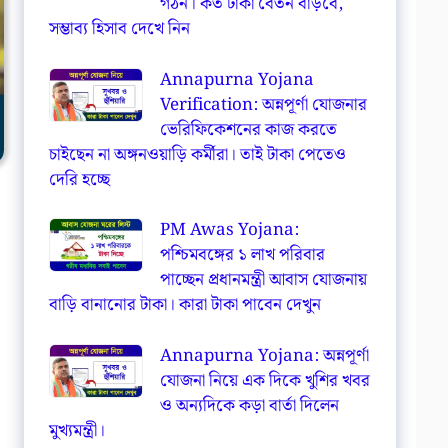
গঠন। কত টাকা বেতন বাড়বে,
সম্ভাব্য হিসাব দেখে নিন
Annapurna Yojana
Verification: অন্নপূর্ণা যোজনার
ভেরিফিকেশনের কাজ করতে
চাইছেন না অঙ্গনওয়াড়ি কর্মীরা। তাই টাকা পেতেও
দেরি হচ্ছে
PM Awas Yojana:
পশ্চিমবঙ্গের ১ লাখ পরিবার
পাচ্ছেন প্রধানমন্ত্রী আবাস যোজনায়
বাড়ি বানানোর টাকা। কারা টাকা পাবেন দেখুন
Annapurna Yojana: অন্নপূর্ণা
যোজনা নিয়ে এক দিকে খুশির খবর
ও অন্যদিকে কড়া বার্তা দিলেন
মুখ্যমন্ত্রী।