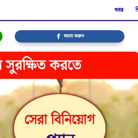
খবর
শ
ফলো করুন