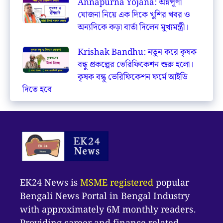
Annapurna Yojana: অন্নপূর্ণা
যোজনা নিয়ে এক দিকে খুশির খবর ও
অন্যদিকে কড়া বার্তা দিলেন মুখ্যমন্ত্রী।
Krishak Bandhu: নতুন করে কৃষক
বন্ধু প্রকল্পের ভেরিফিকেশন শুরু হলো।
কৃষক বন্ধু ভেরিফিকেশন ফর্মে আইডি
দিতে হবে
EK24 News is
MSME registered
popular
Bengali News Portal in Bengal Industry
with approximately 6M monthly readers.