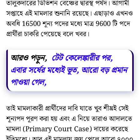
তালুকদারের ডিভিশন বেঞ্চের দ্বারস্থ পর্ষদ। আগামী
সপ্তাহে এই মামলার শুনানি রয়েছে। এছাড়াও এখনও
অবধি 16500 শূন্য পদের মধ্যে মাত্র 9600 টি পদে
প্রার্থীরা চাকরি পেয়েছে বলে খবর।
আরও পড়ুন,
টেট কেলেঙ্কারীর পর,
এবার সর্ষের মধ্যেই ভূত, আরো বড় প্রমান
পাওয়া গেল,
তাই মামলাকারী প্রার্থীদের দাবি যাতে খুব শীঘ্রই সেই
শূন্যপদ পূরণ করা হয় এবং এ নিয়ে তারাও আদালতে
মামলা (Primary Court Case) দায়ের করেছে
ইতিমধ্যে। আর এই মামলায় জয় পেলে আরো ৭০০০