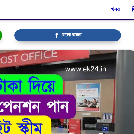
খবর
শ
ফলো করুন