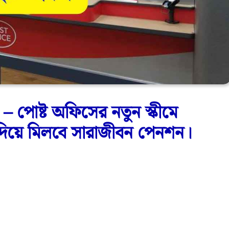
পোষ্ট অফিসের নতুন স্কীমে
 দিয়ে মিলবে সারাজীবন পেনশন।