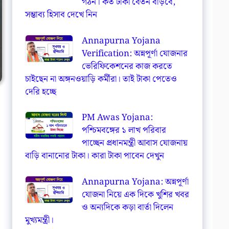
গঠন। কত টাকা বেতন বাড়বে,
সম্ভাব্য হিসাব দেখে নিন
Annapurna Yojana
Verification: অন্নপূর্ণা যোজনার
ভেরিফিকেশনের কাজ করতে
চাইছেন না অঙ্গনওয়াড়ি কর্মীরা। তাই টাকা পেতেও
দেরি হচ্ছে
PM Awas Yojana:
পশ্চিমবঙ্গের ১ লাখ পরিবার
পাচ্ছেন প্রধানমন্ত্রী আবাস যোজনায়
বাড়ি বানানোর টাকা। কারা টাকা পাবেন দেখুন
Annapurna Yojana: অন্নপূর্ণা
যোজনা নিয়ে এক দিকে খুশির খবর
ও অন্যদিকে কড়া বার্তা দিলেন
মুখ্যমন্ত্রী।