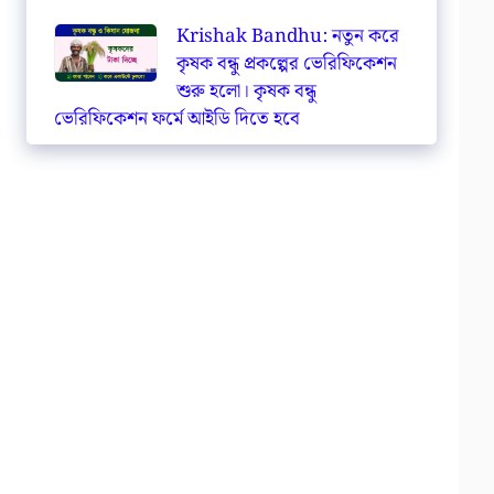
Krishak Bandhu: নতুন করে
কৃষক বন্ধু প্রকল্পের ভেরিফিকেশন
শুরু হলো। কৃষক বন্ধু
ভেরিফিকেশন ফর্মে আইডি দিতে হবে