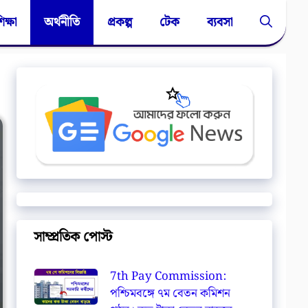
িক্ষা
অর্থনীতি
প্রকল্প
টেক
ব্যবসা
সাম্প্রতিক পোস্ট
7th Pay Commission:
পশ্চিমবঙ্গে ৭ম বেতন কমিশন