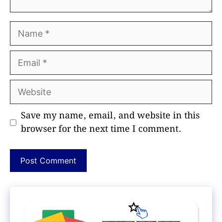
Name
Email
Website
Save my name, email, and website in this
browser for the next time I comment.