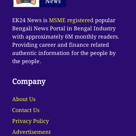
EK24 News is
MSME registered
popular
Bengali News Portal in Bengal Industry
with approximately 6M monthly readers.
Providing career and finance related
authentic information for the people by
the people.
Company
About Us
Contact Us
Privacy Policy
Advertisement