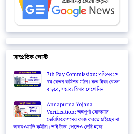
সাম্প্রতিক পোস্ট
7th Pay Commission: পশ্চিমবঙ্গে
৭ম বেতন কমিশন গঠন। কত টাকা বেতন
বাড়বে, সম্ভাব্য হিসাব দেখে নিন
Annapurna Yojana
Verification: অন্নপূর্ণা যোজনার
ভেরিফিকেশনের কাজ করতে চাইছেন না
অঙ্গনওয়াড়ি কর্মীরা। তাই টাকা পেতেও দেরি হচ্ছে