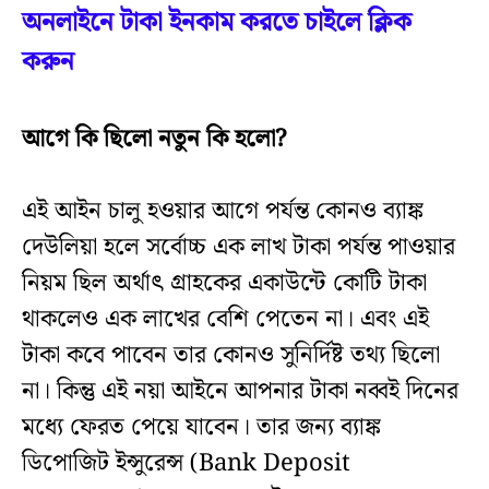
অনলাইনে টাকা ইনকাম করতে চাইলে ক্লিক
করুন
আগে কি ছিলো নতুন কি হলো?
এই আইন চালু হওয়ার আগে পর্যন্ত কোনও ব্যাঙ্ক
দেউলিয়া হলে সর্বোচ্চ এক লাখ টাকা পর্যন্ত পাওয়ার
নিয়ম ছিল অর্থাৎ গ্রাহকের একাউন্টে কোটি টাকা
থাকলেও এক লাখের বেশি পেতেন না। এবং এই
টাকা কবে পাবেন তার কোনও সুনির্দিষ্ট তথ্য ছিলো
না। কিন্তু এই নয়া আইনে আপনার টাকা নব্বই দিনের
মধ্যে ফেরত পেয়ে যাবেন। তার জন্য ব্যাঙ্ক
ডিপোজিট ইন্সুরেন্স (Bank Deposit