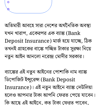
অতিমারী আবহে সারা দেশের অর্থনৈতিক অবস্থা
যখন খারাপ, একেরপর এক ব্যাঙ্ক (Bank
Deposit Insurance) মার্জ হয়ে যাচ্ছে, ঠিক
তখনই গ্রাহকের বাঙ্কে গচ্ছিত টাকার সুরক্ষা নিয়ে
নতুন আইন আনলো নরেন্দ্র মোদীর সরকার।
ব্যাঙ্কের এই নতুন আইনের পোশাকি নাম ব্যাঙ্ক
ডিপোজিট ইন্সুরেন্স (Bank Deposit
Insurance)। এই নতুন আইনে ব্যাঙ্ক দেউলিয়া
হলেও আপনার টাকা আপনি ফেরত পেয়ে যাবেন।
কি আছে এই আইনে, কত টাকা ফেরত পাবেন,