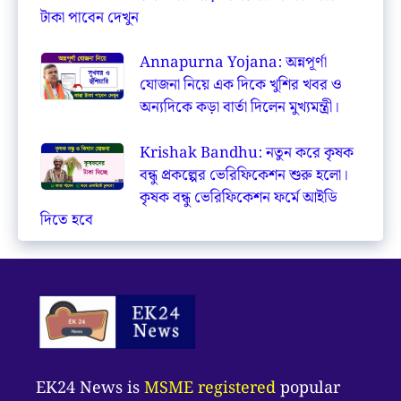
টাকা পাবেন দেখুন
Annapurna Yojana: অন্নপূর্ণা
যোজনা নিয়ে এক দিকে খুশির খবর ও
অন্যদিকে কড়া বার্তা দিলেন মুখ্যমন্ত্রী।
Krishak Bandhu: নতুন করে কৃষক
বন্ধু প্রকল্পের ভেরিফিকেশন শুরু হলো।
কৃষক বন্ধু ভেরিফিকেশন ফর্মে আইডি
দিতে হবে
EK24 News is
MSME registered
popular