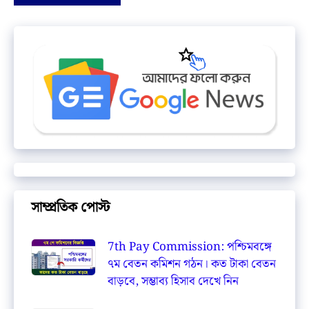
সাম্প্রতিক পোস্ট
7th Pay Commission: পশ্চিমবঙ্গে
৭ম বেতন কমিশন গঠন। কত টাকা বেতন
বাড়বে, সম্ভাব্য হিসাব দেখে নিন