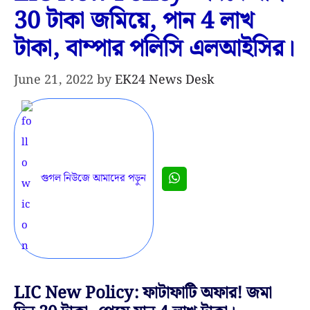
30 টাকা জমিয়ে, পান 4 লাখ
টাকা, বাম্পার পলিসি এলআইসির।
June 21, 2022
by
EK24 News Desk
গুগল নিউজে আমাদের পড়ুন
LIC New Policy: ফাটাফাটি অফার! জমা