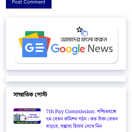
সাম্প্রতিক পোস্ট
7th Pay Commission: পশ্চিমবঙ্গে
৭ম বেতন কমিশন গঠন। কত টাকা বেতন
বাড়বে, সম্ভাব্য হিসাব দেখে নিন