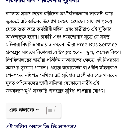
সরকারি বাস পরিষেবার সুবিধা?
রাজ্যের সমস্ত স্তরের নারীদের অর্থনৈতিকভাবে স্বাবলম্বী করে
তুলতেই এই অভিনব উদ্যোগ নেওয়া হয়েছে। সাধারণ গৃহবধূ
থেকে শুরু করে কর্মজীবী মহিলা এবং ছাত্রীরাও এই সুবিধার
আওতাভুক্ত হবেন। চাকরি এবং পড়াশোনার সূত্রে যে সমস্ত
মহিলারা নিয়মিত যাতায়াত করেন, তাঁরা Free Bus Service
প্রকল্পের মাধ্যমে বিশেষভাবে উপকৃত হবেন। স্কুল, কলেজ কিংবা
বিশ্ববিদ্যালয়ের ছাত্রীরা প্রতিদিন যাতায়াতের ক্ষেত্রে এই নিখরচায়
ভ্রমণের সুযোগ পাবেন। এছাড়া বয়োজেষ্ঠ্য বা প্রবীণ মহিলারাও
পেনশনের নথিপত্র দেখিয়ে এই সুবিধার অংশীদার হতে পারবেন।
মূলত পশ্চিমবঙ্গের স্থায়ী বাসিন্দা যেকোনো নারীই এই
জনকল্যাণমুখী সরকারি প্রকল্পের সুবিধা পাওয়ার যোগ্য।
এক ঝলকে ~
এই সুবিধা পেতে কি কি লাগবে?