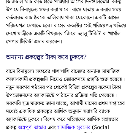
ডিজিটাল স্মার্ট কার্ড হাতে পাওয়ার আগের দিনগুলিতেও বিকল্প
উপায়ে বিনামূল্যে সফর করা যাবে। বাসে যাতায়াত করার সময়
কর্তব্যরত কন্ডাক্টরকে তালিকায় থাকা যেকোনো একটি আসল
পরিচয়পত্র দেখাতে হবে। বাসের কন্ডাক্টর সেই পরিচয়পত্র খতিয়ে
দেখে যাত্রীকে একটি নিখরচার ‘জিরো ভ্যালু টিকিট’ বা ‘থার্মাল
পেপার টিকিট’ প্রদান করবেন।
অন্যান্য প্রকল্পের টাকা কবে ঢুকবে?
বাসে বিনামূল্যে সফরের পাশাপাশি রাজ্যের অন্যান্য সামাজিক
কল্যাণকামী প্রকল্পগুলি নিয়েও জোরকদমে প্রস্তুতি শুরু হয়েছে।
নতুন সরকার গঠনের পর থেকেই বিভিন্ন প্রকল্পের বকেয়া টাকা
উপভোক্তাদের অ্যাকাউন্টে পাঠানোর প্রক্রিয়া গতি পেয়েছে।
সরকারি সূত্র মারফত জানা যাচ্ছে, আগামী মাসের প্রথম সপ্তাহের
মধ্যেই একাধিক প্রকল্পের আর্থিক অনুদান সরাসরি ব্যাংক
অ্যাকাউন্টে ঢুকবে। বিশেষ করে মহিলাদের আর্থিক সহায়তার
প্রকল্প
অন্নপূর্ণা ভান্ডার
এবং
সামাজিক সুরক্ষার
(Social