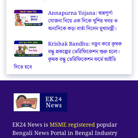
Annapurna Yojana: অন্নপূর্ণা
যোজনা নিয়ে এক দিকে খুশির খবর ও
অন্যদিকে কড়া বার্তা দিলেন মুখ্যমন্ত্রী।
Krishak Bandhu: নতুন করে কৃষক
বন্ধু প্রকল্পের ভেরিফিকেশন শুরু হলো।
কৃষক বন্ধু ভেরিফিকেশন ফর্মে আইডি
দিতে হবে
EK24 News is
MSME registered
popular
Bengali News Portal in Bengal Industry