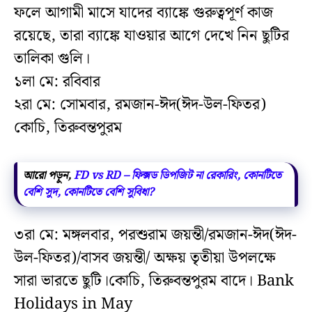
ফলে আগামী মাসে যাদের ব্যাঙ্কে গুরুত্বপূর্ণ কাজ
রয়েছে, তারা ব্যাঙ্কে যাওয়ার আগে দেখে নিন ছুটির
তালিকা গুলি।
১লা মে: রবিবার
২রা মে: সোমবার, রমজান-ঈদ(ঈদ-উল-ফিতর)
কোচি, তিরুবন্তপুরম
আরো পড়ুন,
FD vs RD – ফিক্সড ডিপজিট না রেকারিং, কোনটিতে
বেশি সুদ, কোনটিতে বেশি সুবিধা?
৩রা মে: মঙ্গলবার, পরশুরাম জয়ন্তী/রমজান-ঈদ(ঈদ-
উল-ফিতর)/বাসব জয়ন্তী/ অক্ষয় তৃতীয়া উপলক্ষে
সারা ভারতে ছুটি।কোচি, তিরুবন্তপুরম বাদে। Bank
Holidays in May