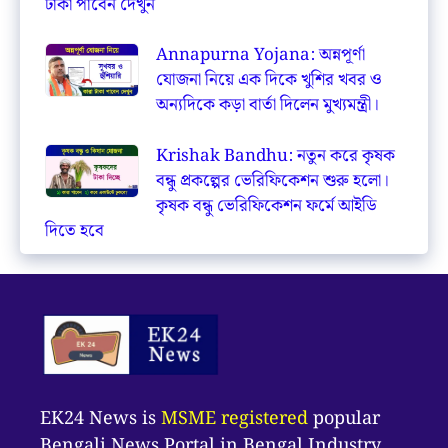
টাকা পাবেন দেখুন
Annapurna Yojana: অন্নপূর্ণা
যোজনা নিয়ে এক দিকে খুশির খবর ও
অন্যদিকে কড়া বার্তা দিলেন মুখ্যমন্ত্রী।
Krishak Bandhu: নতুন করে কৃষক
বন্ধু প্রকল্পের ভেরিফিকেশন শুরু হলো।
কৃষক বন্ধু ভেরিফিকেশন ফর্মে আইডি
দিতে হবে
EK24 News is
MSME registered
popular
Bengali News Portal in Bengal Industry