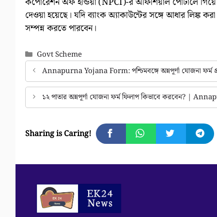
কর্পোরেশন অফ ইন্ডিয়া (NPCI)-র অফিশিয়াল পোর্টালে গিয়ে তাঁ
দেওয়া হয়েছে। যদি ব্যাংক অ্যাকাউন্টের সঙ্গে আধার লিঙ্ক কর
সম্পন্ন করতে পারবেন।
Categories
Govt Scheme
Annapurna Yojana Form: পশ্চিমবঙ্গে অন্নপূর্ণা যোজনা ফর্ম প্র
১২ পাতার অন্নপূর্ণা যোজনা ফর্ম ফিলাপ কিভাবে করবেন? | An
Sharing is Caring!