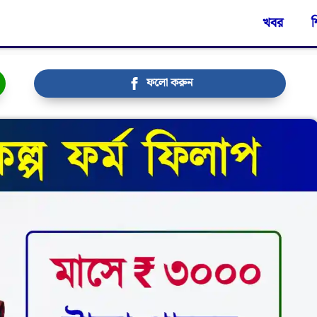
খবর
শ
ফলো করুন