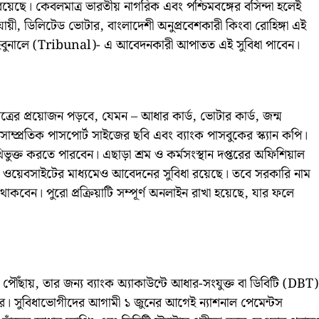
ষেধ রয়েছে। কেবলমাত্র ভারতীয় নাগরিক এবং পশ্চিমবঙ্গের বসিন্দা হলেই
অনুযায়ী, ডিলিটেড ভোটার, বাংলাদেশী অনুপ্রবেশকারী কিংবা রোহিঙ্গা এই
াইবুনালে (Tribunal)- এ আবেদনকারী আপাতত এই সুবিধা পাবেন।
পত্রের প্রয়োজন পড়বে, যেমন – আধার কার্ড, ভোটার কার্ড, জন্ম
, সাম্প্রতিক পাসপোর্ট সাইজের ছবি এবং ব্যাংক পাসবুকের স্ক্যান কপি।
 নথিভুক্ত করতে পারবেন। এছাড়া শ্রম ও কর্মসংস্থান দপ্তরের অফিশিয়াল
 ওয়েবসাইটের মাধ্যমেও আবেদনের সুবিধা রয়েছে। তবে সরকারি নাম
বেন। পুরো প্রক্রিয়াটি সম্পূর্ণ অনলাইন রাখা হয়েছে, যার ফলে
পৌঁছায়, তার জন্য ব্যাংক অ্যাকাউন্টে আধার-সংযুক্ত বা ডিবিটি (DBT)
র। সুবিধাভোগীদের আগামী ১ জুনের আগেই ন্যাশনাল পেমেন্টস