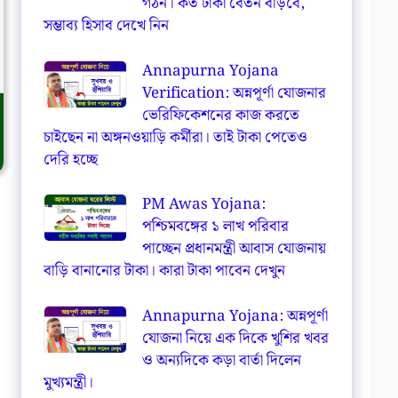
গঠন। কত টাকা বেতন বাড়বে,
সম্ভাব্য হিসাব দেখে নিন
Annapurna Yojana
Verification: অন্নপূর্ণা যোজনার
ভেরিফিকেশনের কাজ করতে
চাইছেন না অঙ্গনওয়াড়ি কর্মীরা। তাই টাকা পেতেও
দেরি হচ্ছে
PM Awas Yojana:
পশ্চিমবঙ্গের ১ লাখ পরিবার
পাচ্ছেন প্রধানমন্ত্রী আবাস যোজনায়
বাড়ি বানানোর টাকা। কারা টাকা পাবেন দেখুন
Annapurna Yojana: অন্নপূর্ণা
যোজনা নিয়ে এক দিকে খুশির খবর
ও অন্যদিকে কড়া বার্তা দিলেন
মুখ্যমন্ত্রী।