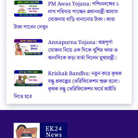
PM Awas Yojana: পশ্চিমবঙ্গের ১
লাখ পরিবার পাচ্ছেন প্রধানমন্ত্রী আবাস
যোজনায় বাড়ি বানানোর টাকা। কারা
টাকা পাবেন দেখুন
Annapurna Yojana: অন্নপূর্ণা
যোজনা নিয়ে এক দিকে খুশির খবর ও
অন্যদিকে কড়া বার্তা দিলেন মুখ্যমন্ত্রী।
Krishak Bandhu: নতুন করে কৃষক
বন্ধু প্রকল্পের ভেরিফিকেশন শুরু হলো।
কৃষক বন্ধু ভেরিফিকেশন ফর্মে আইডি
দিতে হবে