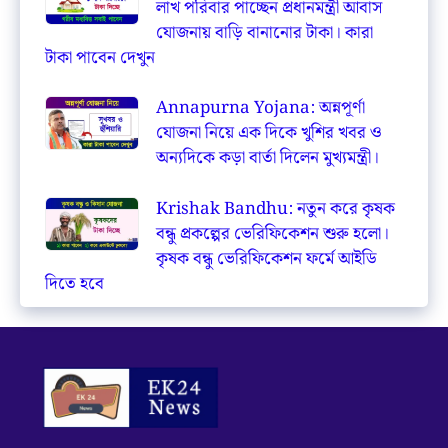
লাখ পরিবার পাচ্ছেন প্রধানমন্ত্রী আবাস
যোজনায় বাড়ি বানানোর টাকা। কারা
টাকা পাবেন দেখুন
Annapurna Yojana: অন্নপূর্ণা
যোজনা নিয়ে এক দিকে খুশির খবর ও
অন্যদিকে কড়া বার্তা দিলেন মুখ্যমন্ত্রী।
Krishak Bandhu: নতুন করে কৃষক
বন্ধু প্রকল্পের ভেরিফিকেশন শুরু হলো।
কৃষক বন্ধু ভেরিফিকেশন ফর্মে আইডি
দিতে হবে