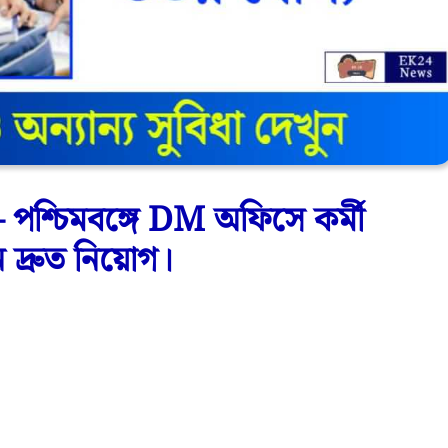
্চিমবঙ্গে DM অফিসে কর্মী
ন দ্রুত নিয়োগ।