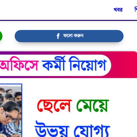
খবর
শ
ফলো করুন