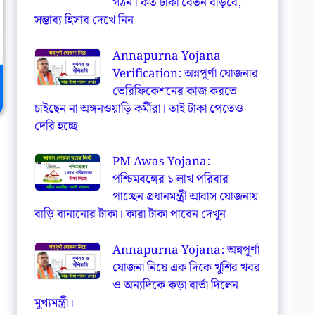
গঠন। কত টাকা বেতন বাড়বে,
সম্ভাব্য হিসাব দেখে নিন
Annapurna Yojana
Verification: অন্নপূর্ণা যোজনার
ভেরিফিকেশনের কাজ করতে
চাইছেন না অঙ্গনওয়াড়ি কর্মীরা। তাই টাকা পেতেও
দেরি হচ্ছে
PM Awas Yojana:
পশ্চিমবঙ্গের ১ লাখ পরিবার
পাচ্ছেন প্রধানমন্ত্রী আবাস যোজনায়
বাড়ি বানানোর টাকা। কারা টাকা পাবেন দেখুন
Annapurna Yojana: অন্নপূর্ণা
যোজনা নিয়ে এক দিকে খুশির খবর
ও অন্যদিকে কড়া বার্তা দিলেন
মুখ্যমন্ত্রী।