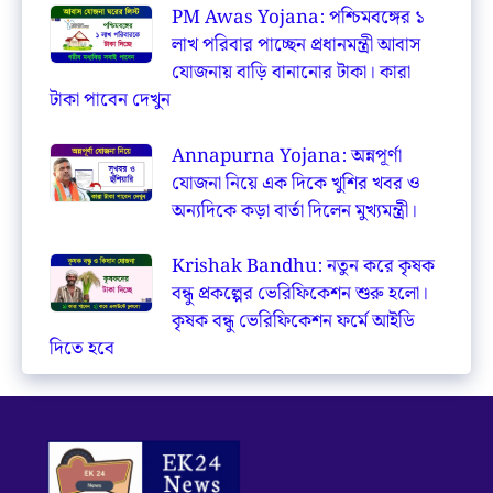
PM Awas Yojana: পশ্চিমবঙ্গের ১
লাখ পরিবার পাচ্ছেন প্রধানমন্ত্রী আবাস
যোজনায় বাড়ি বানানোর টাকা। কারা
টাকা পাবেন দেখুন
Annapurna Yojana: অন্নপূর্ণা
যোজনা নিয়ে এক দিকে খুশির খবর ও
অন্যদিকে কড়া বার্তা দিলেন মুখ্যমন্ত্রী।
Krishak Bandhu: নতুন করে কৃষক
বন্ধু প্রকল্পের ভেরিফিকেশন শুরু হলো।
কৃষক বন্ধু ভেরিফিকেশন ফর্মে আইডি
দিতে হবে