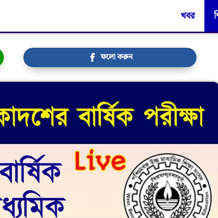
খবর
শ
ফলো করুন