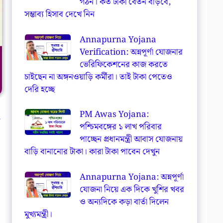
গঠন। কত টাকা বেতন বাড়বে,
সম্ভাব্য হিসাব দেখে নিন
Annapurna Yojana
Verification: অন্নপূর্ণা যোজনার
ভেরিফিকেশনের কাজ করতে
চাইছেন না অঙ্গনওয়াড়ি কর্মীরা। তাই টাকা পেতেও
দেরি হচ্ছে
PM Awas Yojana:
পশ্চিমবঙ্গের ১ লাখ পরিবার
পাচ্ছেন প্রধানমন্ত্রী আবাস যোজনায়
বাড়ি বানানোর টাকা। কারা টাকা পাবেন দেখুন
Annapurna Yojana: অন্নপূর্ণা
যোজনা নিয়ে এক দিকে খুশির খবর
ও অন্যদিকে কড়া বার্তা দিলেন
মুখ্যমন্ত্রী।