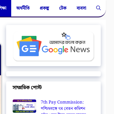
িক্ষা
অর্থনীতি
প্রকল্প
টেক
ব্যবসা
সাম্প্রতিক পোস্ট
7th Pay Commission:
পশ্চিমবঙ্গে ৭ম বেতন কমিশন