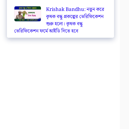
Krishak Bandhu: নতুন করে
কৃষক বন্ধু প্রকল্পের ভেরিফিকেশন
শুরু হলো। কৃষক বন্ধু
ভেরিফিকেশন ফর্মে আইডি দিতে হবে