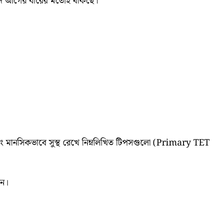
 ইত্যাদি আগের বারের মতোই থাকছে।
ক এবং মানসিকভাবে সুস্থ রেখে নিম্নলিখিত টিপসগুলো (Primary TET
িন।