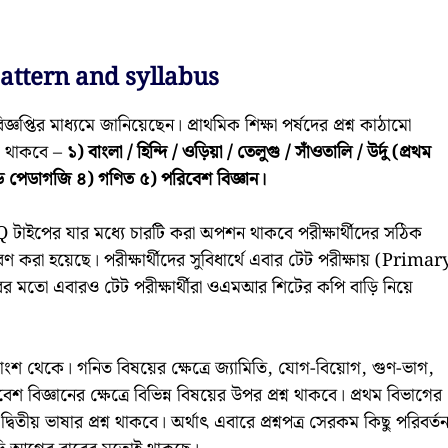
ttern and syllabus
িজ্ঞপ্তির মাধ্যমে জানিয়েছেন। প্রাথমিক শিক্ষা পর্ষদের প্রশ্ন কাঠামো
য় থাকবে –
১) বাংলা / হিন্দি / ওড়িয়া / তেলুগু / সাঁওতালি / উর্দু (প্রথম
ান্ড পেডাগজি ৪) গণিত ৫) পরিবেশ বিজ্ঞান।
াৎ MCQ টাইপের যার মধ্যে চারটি করা অপশন থাকবে পরীক্ষার্থীদের সঠিক
ধারণ করা হয়েছে। পরীক্ষার্থীদের সুবিধার্থে এবার টেট পরীক্ষায় (Primar
 মতো এবারও টেট পরীক্ষার্থীরা ওএমআর শিটের কপি বাড়ি নিয়ে
 কবিতাংশ থেকে। গনিত বিষয়ের ক্ষেত্রে জ্যামিতি, যোগ-বিয়োগ, গুণ-ভাগ,
বেশ বিজ্ঞানের ক্ষেত্রে বিভিন্ন বিষয়ের উপর প্রশ্ন থাকবে। প্রথম বিভাগের
ে দ্বিতীয় ভাষার প্রশ্ন থাকবে। অর্থাৎ এবারে প্রশ্নপত্র সেরকম কিছু পরিবর্ত