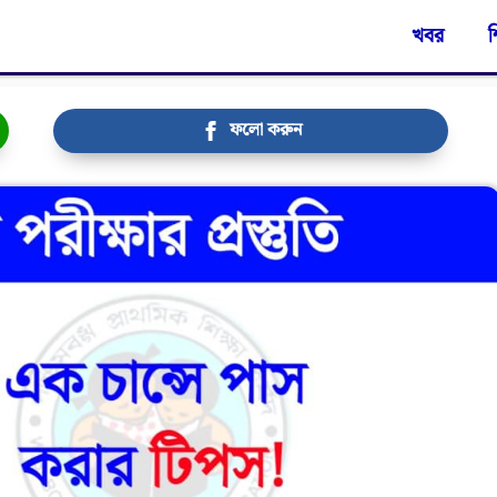
খবর
শ
ফলো করুন