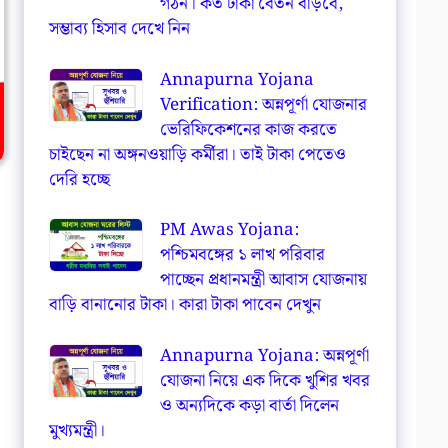
গঠন। কত টাকা বেতন বাড়বে,
সম্ভাব্য হিসাব দেখে নিন
Annapurna Yojana
Verification: অন্নপূর্ণা যোজনার
ভেরিফিকেশনের কাজ করতে
চাইছেন না অঙ্গনওয়াড়ি কর্মীরা। তাই টাকা পেতেও
দেরি হচ্ছে
PM Awas Yojana:
পশ্চিমবঙ্গের ১ লাখ পরিবার
পাচ্ছেন প্রধানমন্ত্রী আবাস যোজনায়
বাড়ি বানানোর টাকা। কারা টাকা পাবেন দেখুন
Annapurna Yojana: অন্নপূর্ণা
যোজনা নিয়ে এক দিকে খুশির খবর
ও অন্যদিকে কড়া বার্তা দিলেন
মুখ্যমন্ত্রী।