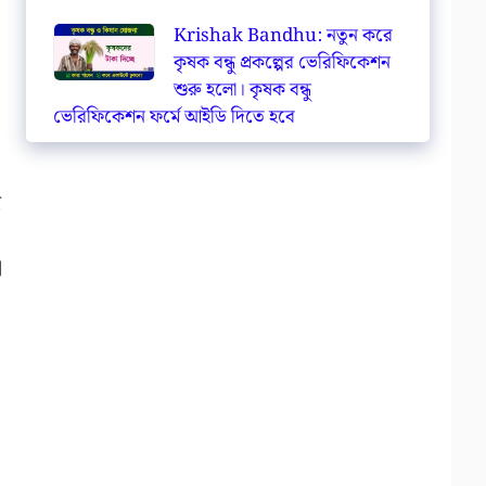
Krishak Bandhu: নতুন করে
কৃষক বন্ধু প্রকল্পের ভেরিফিকেশন
শুরু হলো। কৃষক বন্ধু
ভেরিফিকেশন ফর্মে আইডি দিতে হবে
ু
া