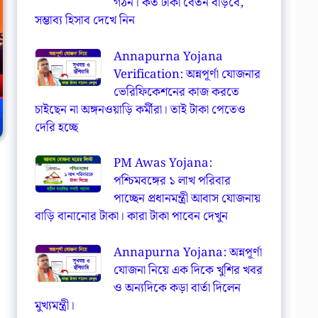
গঠন। কত টাকা বেতন বাড়বে,
সম্ভাব্য হিসাব দেখে নিন
Annapurna Yojana
Verification: অন্নপূর্ণা যোজনার
ভেরিফিকেশনের কাজ করতে
চাইছেন না অঙ্গনওয়াড়ি কর্মীরা। তাই টাকা পেতেও
দেরি হচ্ছে
PM Awas Yojana:
পশ্চিমবঙ্গের ১ লাখ পরিবার
পাচ্ছেন প্রধানমন্ত্রী আবাস যোজনায়
বাড়ি বানানোর টাকা। কারা টাকা পাবেন দেখুন
Annapurna Yojana: অন্নপূর্ণা
যোজনা নিয়ে এক দিকে খুশির খবর
ও অন্যদিকে কড়া বার্তা দিলেন
মুখ্যমন্ত্রী।