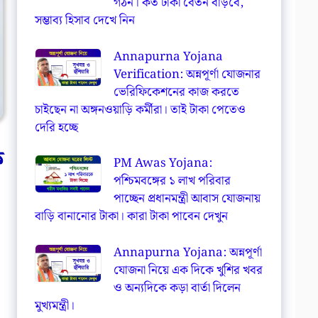
গঠন। কত টাকা বেতন বাড়বে,
সম্ভাব্য হিসাব দেখে নিন
Annapurna Yojana
Verification: অন্নপূর্ণা যোজনার
ভেরিফিকেশনের কাজ করতে
চাইছেন না অঙ্গনওয়াড়ি কর্মীরা। তাই টাকা পেতেও
দেরি হচ্ছে
ক
PM Awas Yojana:
পশ্চিমবঙ্গের ১ লাখ পরিবার
পাচ্ছেন প্রধানমন্ত্রী আবাস যোজনায়
বাড়ি বানানোর টাকা। কারা টাকা পাবেন দেখুন
Annapurna Yojana: অন্নপূর্ণা
যোজনা নিয়ে এক দিকে খুশির খবর
ও অন্যদিকে কড়া বার্তা দিলেন
মুখ্যমন্ত্রী।