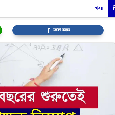
খবর
শ
ফলো করুন