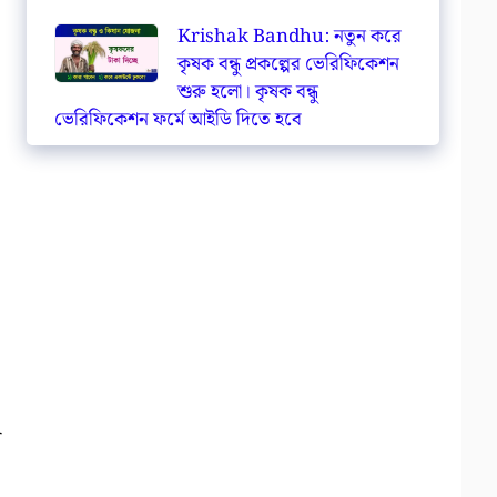
Krishak Bandhu: নতুন করে
কৃষক বন্ধু প্রকল্পের ভেরিফিকেশন
শুরু হলো। কৃষক বন্ধু
ভেরিফিকেশন ফর্মে আইডি দিতে হবে
র