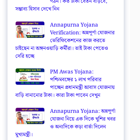
গঠন। কত টাকা বেতন বাড়বে,
সম্ভাব্য হিসাব দেখে নিন
Annapurna Yojana
Verification: অন্নপূর্ণা যোজনার
ভেরিফিকেশনের কাজ করতে
চাইছেন না অঙ্গনওয়াড়ি কর্মীরা। তাই টাকা পেতেও
দেরি হচ্ছে
PM Awas Yojana:
পশ্চিমবঙ্গের ১ লাখ পরিবার
পাচ্ছেন প্রধানমন্ত্রী আবাস যোজনায়
বাড়ি বানানোর টাকা। কারা টাকা পাবেন দেখুন
Annapurna Yojana: অন্নপূর্ণা
যোজনা নিয়ে এক দিকে খুশির খবর
ও অন্যদিকে কড়া বার্তা দিলেন
মুখ্যমন্ত্রী।