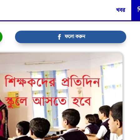
খবর
শ
ফলো করুন