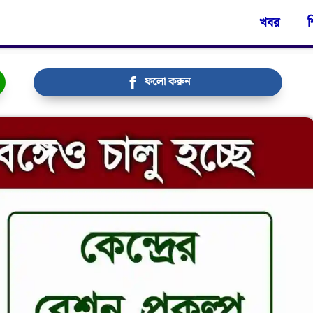
খবর
শ
ফলো করুন