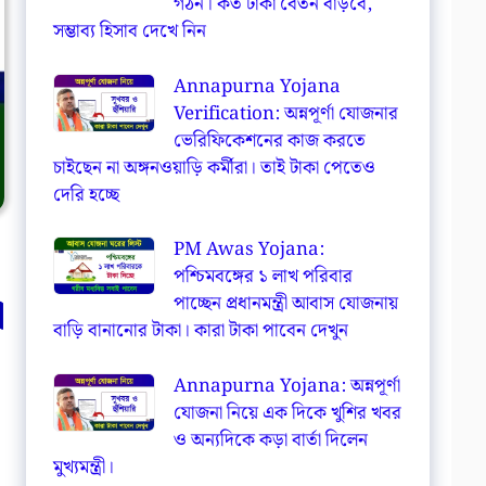
গঠন। কত টাকা বেতন বাড়বে,
সম্ভাব্য হিসাব দেখে নিন
Annapurna Yojana
Verification: অন্নপূর্ণা যোজনার
ভেরিফিকেশনের কাজ করতে
চাইছেন না অঙ্গনওয়াড়ি কর্মীরা। তাই টাকা পেতেও
দেরি হচ্ছে
PM Awas Yojana:
পশ্চিমবঙ্গের ১ লাখ পরিবার
া
পাচ্ছেন প্রধানমন্ত্রী আবাস যোজনায়
বাড়ি বানানোর টাকা। কারা টাকা পাবেন দেখুন
Annapurna Yojana: অন্নপূর্ণা
যোজনা নিয়ে এক দিকে খুশির খবর
ও অন্যদিকে কড়া বার্তা দিলেন
মুখ্যমন্ত্রী।