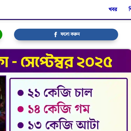
খবর
শ
ফলো করুন