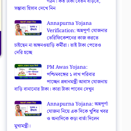
গঠন। কত টাকা বেতন বাড়বে,
সম্ভাব্য হিসাব দেখে নিন
Annapurna Yojana
Verification: অন্নপূর্ণা যোজনার
ভেরিফিকেশনের কাজ করতে
চাইছেন না অঙ্গনওয়াড়ি কর্মীরা। তাই টাকা পেতেও
দেরি হচ্ছে
PM Awas Yojana:
পশ্চিমবঙ্গের ১ লাখ পরিবার
পাচ্ছেন প্রধানমন্ত্রী আবাস যোজনায়
বাড়ি বানানোর টাকা। কারা টাকা পাবেন দেখুন
Annapurna Yojana: অন্নপূর্ণা
যোজনা নিয়ে এক দিকে খুশির খবর
ও অন্যদিকে কড়া বার্তা দিলেন
মুখ্যমন্ত্রী।