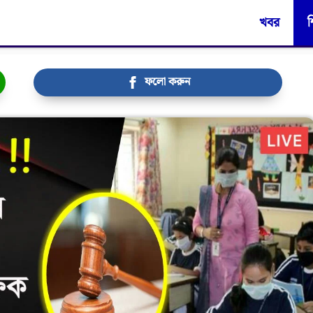
খবর
শ
ফলো করুন