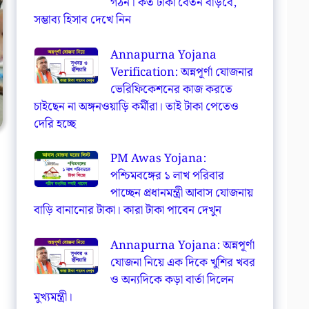
গঠন। কত টাকা বেতন বাড়বে,
সম্ভাব্য হিসাব দেখে নিন
Annapurna Yojana
Verification: অন্নপূর্ণা যোজনার
ভেরিফিকেশনের কাজ করতে
চাইছেন না অঙ্গনওয়াড়ি কর্মীরা। তাই টাকা পেতেও
দেরি হচ্ছে
PM Awas Yojana:
পশ্চিমবঙ্গের ১ লাখ পরিবার
পাচ্ছেন প্রধানমন্ত্রী আবাস যোজনায়
বাড়ি বানানোর টাকা। কারা টাকা পাবেন দেখুন
Annapurna Yojana: অন্নপূর্ণা
যোজনা নিয়ে এক দিকে খুশির খবর
ও অন্যদিকে কড়া বার্তা দিলেন
মুখ্যমন্ত্রী।