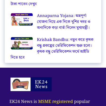
টাকা পাবেন দেখুন
Annapurna Yojana: অন্নপূর্ণা
যোজনা নিয়ে এক দিকে খুশির খবর ও
অন্যদিকে কড়া বার্তা দিলেন মুখ্যমন্ত্রী।
Krishak Bandhu: নতুন করে কৃষক
বন্ধু প্রকল্পের ভেরিফিকেশন শুরু হলো।
কৃষক বন্ধু ভেরিফিকেশন ফর্মে আইডি
দিতে হবে
EK24 News is
MSME registered
popular