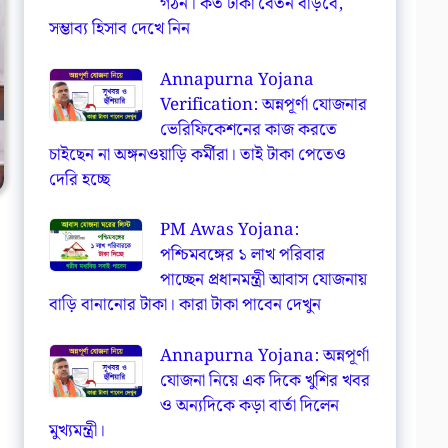
গঠন। কত টাকা বেতন বাড়বে,
সম্ভাব্য হিসাব দেখে নিন
Annapurna Yojana
Verification: অন্নপূর্ণা যোজনার
ভেরিফিকেশনের কাজ করতে
চাইছেন না অঙ্গনওয়াড়ি কর্মীরা। তাই টাকা পেতেও
দেরি হচ্ছে
PM Awas Yojana:
পশ্চিমবঙ্গের ১ লাখ পরিবার
পাচ্ছেন প্রধানমন্ত্রী আবাস যোজনায়
বাড়ি বানানোর টাকা। কারা টাকা পাবেন দেখুন
Annapurna Yojana: অন্নপূর্ণা
যোজনা নিয়ে এক দিকে খুশির খবর
ও অন্যদিকে কড়া বার্তা দিলেন
মুখ্যমন্ত্রী।