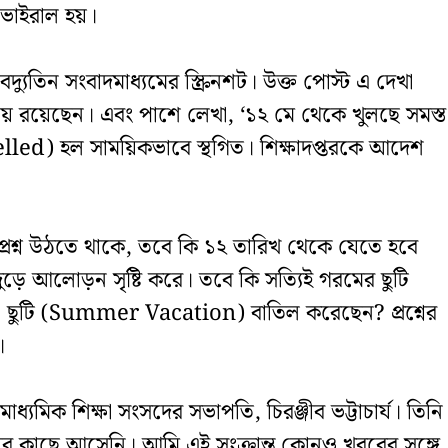
ট ভাইরাল হয়।
যুতিন সংবাদমাধ্যমের স্ক্রিনশট। উক্ত পোস্ট এ দেখা
পাধ্যায় রয়েছেন। এবং পাশে লেখা, ‘১২ মে থেকে খুলছে সমস্ত
elled) হল সাময়িকভাবে স্থগিত। শিক্ষাদপ্তরকে আদেশ
ুপে প্রশ্ন উঠতে থাকে, তবে কি ১২ তারিখ থেকে যেতে হবে
যজুড়ে আলোড়ন সৃষ্টি করে। তবে কি সত্যিই গরমের ছুটি
মন্ত্রী ছুটি (Summer Vacation) বাতিল করেছেন? প্রশ্নের
।
্যমিক শিক্ষা সংসদের সভাপতি, চিরঞ্জীব ভট্টাচার্য। তিনি
ার কাছে আসেনি। আমি এই সংক্রান্ত কোনও খবরের সঙ্গে