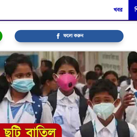
খবর
শ
ফলো করুন