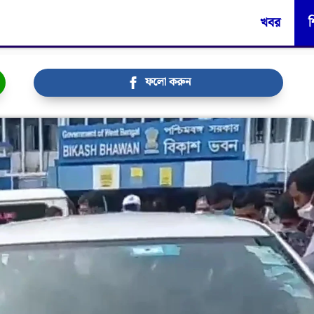
খবর
শ
ফলো করুন