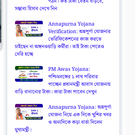
গঠন। কত টাকা বেতন বাড়বে,
সম্ভাব্য হিসাব দেখে নিন
Annapurna Yojana
Verification: অন্নপূর্ণা যোজনার
ভেরিফিকেশনের কাজ করতে
চাইছেন না অঙ্গনওয়াড়ি কর্মীরা। তাই টাকা পেতেও
দেরি হচ্ছে
PM Awas Yojana:
পশ্চিমবঙ্গের ১ লাখ পরিবার
পাচ্ছেন প্রধানমন্ত্রী আবাস যোজনায়
বাড়ি বানানোর টাকা। কারা টাকা পাবেন দেখুন
Annapurna Yojana: অন্নপূর্ণা
যোজনা নিয়ে এক দিকে খুশির খবর
ও অন্যদিকে কড়া বার্তা দিলেন
মুখ্যমন্ত্রী।