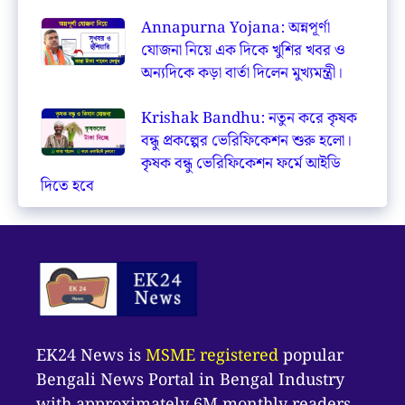
Annapurna Yojana: অন্নপূর্ণা
যোজনা নিয়ে এক দিকে খুশির খবর ও
অন্যদিকে কড়া বার্তা দিলেন মুখ্যমন্ত্রী।
Krishak Bandhu: নতুন করে কৃষক
বন্ধু প্রকল্পের ভেরিফিকেশন শুরু হলো।
কৃষক বন্ধু ভেরিফিকেশন ফর্মে আইডি
দিতে হবে
EK24 News is
MSME registered
popular
Bengali News Portal in Bengal Industry
with approximately 6M monthly readers.