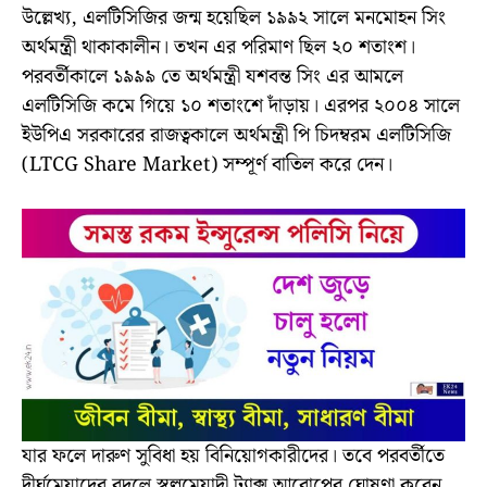
উল্লেখ্য, এলটিসিজির জন্ম হয়েছিল ১৯৯২ সালে মনমোহন সিং
অর্থমন্ত্রী থাকাকালীন। তখন এর পরিমাণ ছিল ২০ শতাংশ।
পরবর্তীকালে ১৯৯৯ তে অর্থমন্ত্রী যশবন্ত সিং এর আমলে
এলটিসিজি কমে গিয়ে ১০ শতাংশে দাঁড়ায়। এরপর ২০০৪ সালে
ইউপিএ সরকারের রাজত্বকালে অর্থমন্ত্রী পি চিদম্বরম এলটিসিজি
(LTCG Share Market) সম্পূর্ণ বাতিল করে দেন।
যার ফলে দারুণ সুবিধা হয় বিনিয়োগকারীদের। তবে পরবর্তীতে
দীর্ঘমেয়াদের বদলে স্বল্পমেয়াদী ট্যাক্স আরোপের ঘোষণা করেন