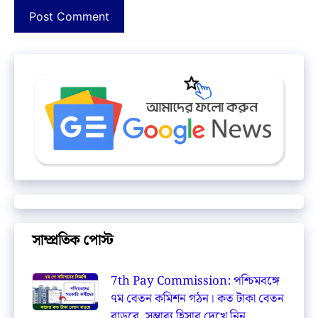
সাম্প্রতিক পোস্ট
7th Pay Commission: পশ্চিমবঙ্গে
৭ম বেতন কমিশন গঠন। কত টাকা বেতন
বাড়বে, সম্ভাব্য হিসাব দেখে নিন