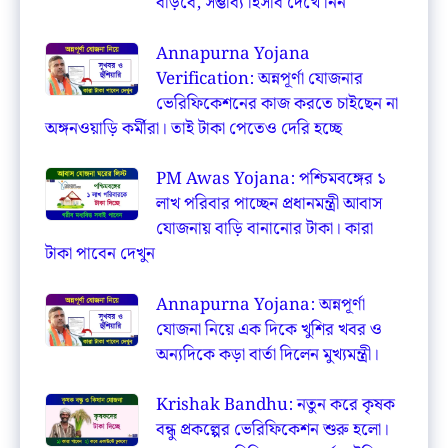
বাড়বে, সম্ভাব্য হিসাব দেখে নিন
Annapurna Yojana
Verification: অন্নপূর্ণা যোজনার
ভেরিফিকেশনের কাজ করতে চাইছেন না
অঙ্গনওয়াড়ি কর্মীরা। তাই টাকা পেতেও দেরি হচ্ছে
PM Awas Yojana: পশ্চিমবঙ্গের ১
লাখ পরিবার পাচ্ছেন প্রধানমন্ত্রী আবাস
যোজনায় বাড়ি বানানোর টাকা। কারা
টাকা পাবেন দেখুন
Annapurna Yojana: অন্নপূর্ণা
যোজনা নিয়ে এক দিকে খুশির খবর ও
অন্যদিকে কড়া বার্তা দিলেন মুখ্যমন্ত্রী।
Krishak Bandhu: নতুন করে কৃষক
বন্ধু প্রকল্পের ভেরিফিকেশন শুরু হলো।